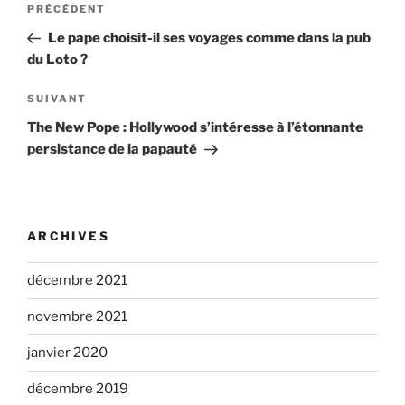
Article
PRÉCÉDENT
de
précédent
Le pape choisit-il ses voyages comme dans la pub
l’article
du Loto ?
Article
SUIVANT
suivant
The New Pope : Hollywood s’intéresse à l’étonnante
persistance de la papauté
ARCHIVES
décembre 2021
novembre 2021
janvier 2020
décembre 2019