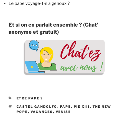
Le pape voyage-t-il à genoux ?
Et si on en parlait ensemble ? (Chat'
anonyme et gratuit)
CATÉGORIES
ETRE PAPE ?
ÉTIQUETTES
CASTEL GANDOLFO
,
PAPE
,
PIE XIII
,
THE NEW
POPE
,
VACANCES
,
VENISE