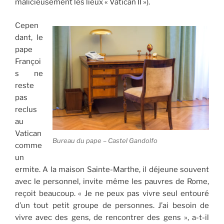
malicieusement les lieux « Vatican II »).
Cepen
dant, le
pape
Françoi
s ne
reste
pas
reclus
au
Vatican
Bureau du pape – Castel Gandolfo
comme
un
ermite. A la maison Sainte-Marthe, il déjeune souvent
avec le personnel, invite même les pauvres de Rome,
reçoit beaucoup. « Je ne peux pas vivre seul entouré
d’un tout petit groupe de personnes. J’ai besoin de
vivre avec des gens, de rencontrer des gens », a-t-il