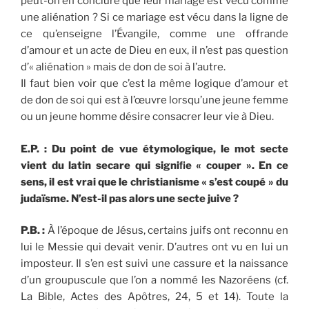
peut-on en conclure que leur mariage est vécu comme
une aliénation ? Si ce mariage est vécu dans la ligne de
ce qu’enseigne l’Évangile, comme une offrande
d’amour et un acte de Dieu en eux, il n’est pas question
d’« aliénation » mais de don de soi à l’autre.
Il faut bien voir que c’est la même logique d’amour et
de don de soi qui est à l’œuvre lorsqu’une jeune femme
ou un jeune homme désire consacrer leur vie à Dieu.
E.P. : Du point de vue étymologique, le mot secte
vient du latin secare qui signiﬁe « couper ». En ce
sens, il est vrai que le christianisme « s’est coupé » du
judaïsme. N’est-il pas alors une secte juive ?
P.B. :
À l’époque de Jésus, certains juifs ont reconnu en
lui le Messie qui devait venir. D’autres ont vu en lui un
imposteur. Il s’en est suivi une cassure et la naissance
d’un groupuscule que l’on a nommé les Nazoréens (cf.
La Bible, Actes des Apôtres, 24, 5 et 14). Toute la