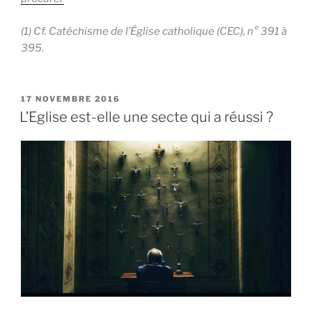
(1) Cf. Catéchisme de l’Église catholique (CEC), n° 391 à
395.
PUBLIÉ
17 NOVEMBRE 2016
LE
L’Eglise est-elle une secte qui a réussi ?