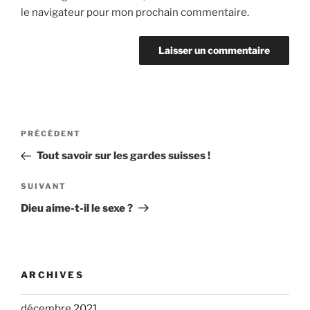
le navigateur pour mon prochain commentaire.
Navigation
Article
PRÉCÉDENT
de
précédent
Tout savoir sur les gardes suisses !
l’article
Article
SUIVANT
suivant
Dieu aime-t-il le sexe ?
ARCHIVES
décembre 2021