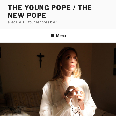
Aller
THE YOUNG POPE / THE
au
NEW POPE
contenu
principal
avec Pie XIII tout est possible !
Menu