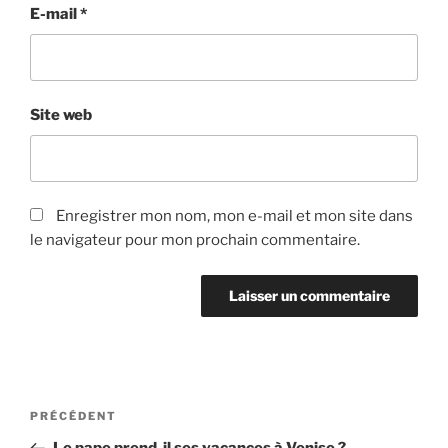
E-mail
*
Site web
Enregistrer mon nom, mon e-mail et mon site dans
le navigateur pour mon prochain commentaire.
Navigation
Article
PRÉCÉDENT
de
précédent
Le pape prend-il ses vacances à Venise ?