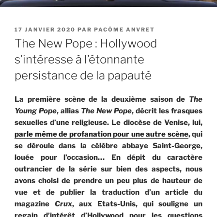
PUBLIÉ
17 JANVIER 2020
PAR
PACÔME ANVRET
LE
The New Pope : Hollywood
s’intéresse à l’étonnante
persistance de la papauté
La première scène de la deuxième saison de
The
Young Pope
, allias
The New Pope
, décrit les frasques
sexuelles d’une religieuse. Le diocèse de Venise, lui,
parle même de profanation pour une autre scène
, qui
se déroule dans la célèbre abbaye Saint-George,
louée pour l’occasion… En dépit du caractère
outrancier de la série sur bien des aspects, nous
avons choisi de prendre un peu plus de hauteur de
vue et de publier la traduction d’un article du
magazine
Crux
, aux Etats-Unis, qui souligne un
regain d’intérêt d’Hollywood pour les questions