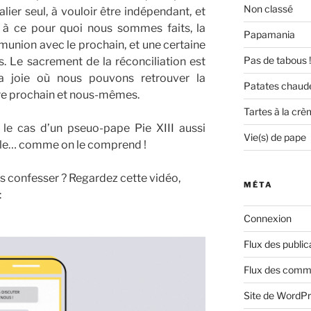
Non classé
lier seul, à vouloir être indépendant, et
 à ce pour quoi nous sommes faits, la
Papamania
nion avec le prochain, et une certaine
Pas de tabous !
Le sacrement de la réconciliation est
la joie où nous pouvons retrouver la
Patates chaud
re prochain et nous-mêmes.
Tartes à la cr
 le cas d’un pseuo-pape Pie XIII aussi
Vie(s) de pape
icile… comme on le comprend !
s confesser ? Regardez cette vidéo,
MÉTA
:
Connexion
Flux des public
Flux des comm
Site de WordP