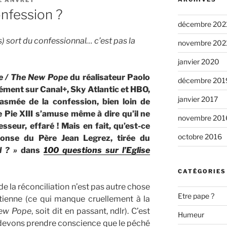
onfession ?
décembre 202
) sort du confessionnal… c’est pas la
novembre 202
janvier 2020
e / The New Pope
du réalisateur Paolo
décembre 201
ément sur Canal+, Sky Atlantic et HBO,
janvier 2017
asmée de la confession, bien loin de
pe Pie XIII s’amuse même à dire qu’il ne
novembre 201
sseur, effaré ! Mais en fait, qu’est-ce
octobre 2016
onse du Père Jean Legrez, tirée du
l ? »
dans
100 questions sur l’Eglise
CATÉGORIES
e la réconciliation n’est pas autre chose
Etre pape ?
étienne (ce qui manque cruellement à la
New Pope
, soit dit en passant, ndlr). C’est
Humeur
s devons prendre conscience que le péché