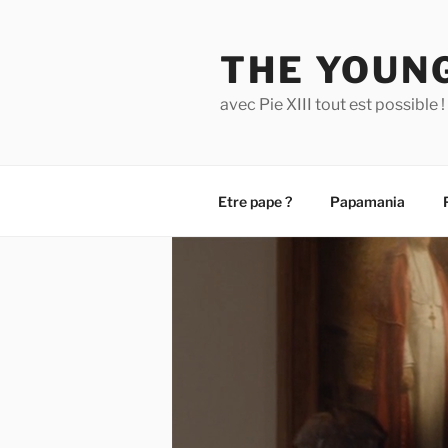
Aller
au
THE YOUNG
contenu
principal
avec Pie XIII tout est possible !
Etre pape ?
Papamania