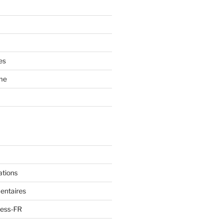
es
ème
ations
entaires
ress-FR