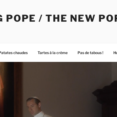
 POPE / THE NEW PO
Patates chaudes
Tartes à la crème
Pas de tabous !
H