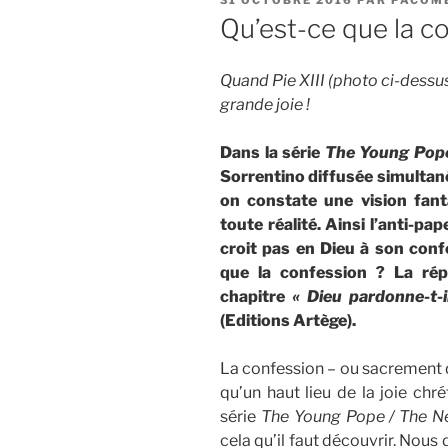
LE
Qu’est-ce que la c
Quand Pie XIII (photo ci-dessus
grande joie !
Dans la série
The Young Pop
Sorrentino diffusée simultan
on constate une vision fant
toute réalité. Ainsi l’anti-pa
croit pas en Dieu à son confe
que la confession ? La rép
chapitre
« Dieu pardonne-t-i
(Editions Artège).
La confession – ou sacrement d
qu’un haut lieu de la joie chr
série
The Young Pope / The 
cela qu’il faut découvrir. Nou