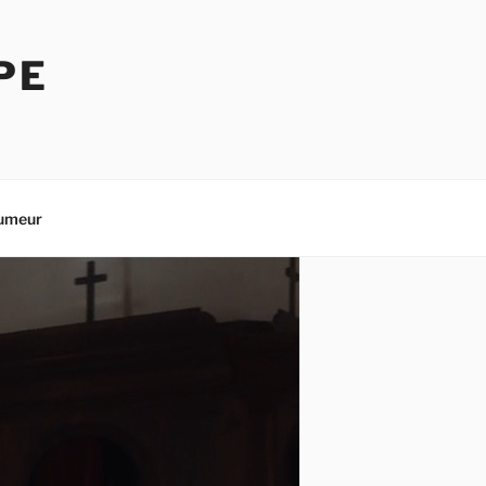
PE
umeur