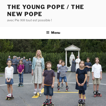
Aller
THE YOUNG POPE / THE
au
NEW POPE
contenu
principal
avec Pie XIII tout est possible !
Menu