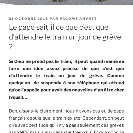
PUBLIÉ
21 OCTOBRE 2016
PAR
PACÔME ANVRET
LE
Le pape sait-il ce que c’est que
d’attendre le train un jour de grève
?
Si Dieu ne prend pas le train, il peut quand même se
faire une idée assez précise de que c’est que
d’attendre le train un jour de grève. C
omme
quelqu’un de suspendu à son téléphone qui attend
qu’on l’appelle pour avoir des nouvelles d’un être cher
(vous!)…
Bon, disons-le clairement, nous n’avons pas eu de pape
français depuis que le train existe. Cependant, on peut
dire avec certitude qu’il n’y a pas seulement des grèves
à la SNCF, mais aussi dans d’autres pays. Et que donc, le