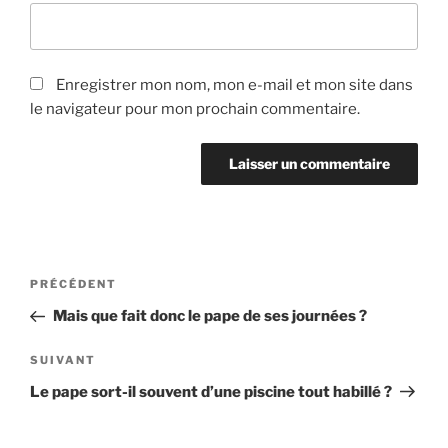
Enregistrer mon nom, mon e-mail et mon site dans
le navigateur pour mon prochain commentaire.
Navigation
Article
PRÉCÉDENT
de
précédent
Mais que fait donc le pape de ses journées ?
l’article
Article
SUIVANT
suivant
Le pape sort-il souvent d’une piscine tout habillé ?