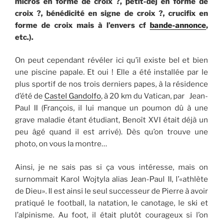
micros en forme de croix ?, petit-déj en forme de
croix ?, bénédicité en signe de croix ?, crucifix en
forme de croix mais à l’envers cf
bande-annonce
,
etc.).
On peut cependant révéler ici qu’il existe bel et bien
une piscine papale. Et oui ! Elle a été installée par le
plus sportif de nos trois derniers papes, à la résidence
d’été de
Castel Gandolfo
, à 20 km du Vatican, par Jean-
Paul II (François, il lui manque un poumon dû à une
grave maladie étant étudiant, Benoît XVI était déjà un
peu âgé quand il est arrivé). Dès qu’on trouve une
photo, on vous la montre…
Ainsi, je ne sais pas si ça vous intéresse, mais on
surnommait Karol Wojtyla alias Jean-Paul II, l’«athlète
de Dieu». Il est ainsi le seul successeur de Pierre à avoir
pratiqué le football, la natation, le canotage, le ski et
l’alpinisme. Au foot, il était plutôt courageux si l’on